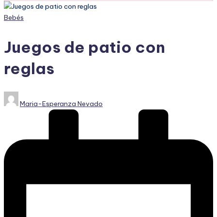
Publicado
Bebés
en
Juegos de patio con
reglas
Publicado
Maria-Esperanza Nevado
por