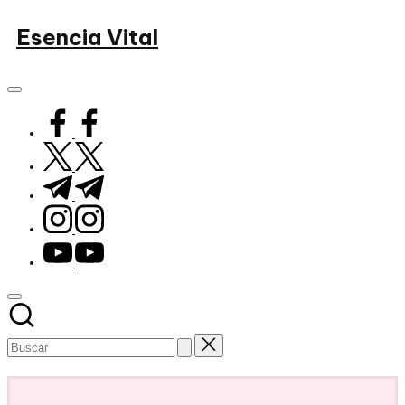
Saltar
Esencia Vital
al
contenido
facebook.com
twitter.com
t.me
instagram.com
youtube.com
Subscribe