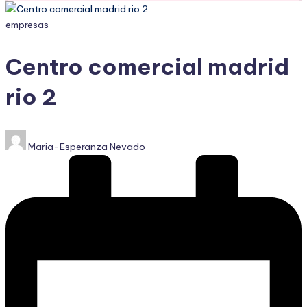
Publicado
empresas
en
Centro comercial madrid
rio 2
Publicado
Maria-Esperanza Nevado
por