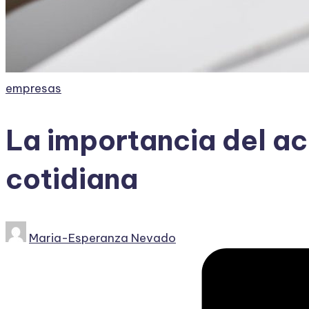
Publicado
empresas
en
La importancia del a
cotidiana
Publicado
Maria-Esperanza Nevado
por