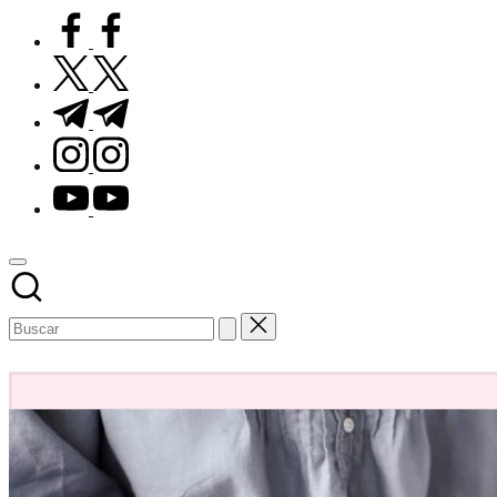
facebook.com
twitter.com
t.me
instagram.com
youtube.com
Subscribe