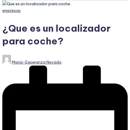
Publicado
empresas
en
¿Que es un localizador
para coche?
Publicado
Maria-Esperanza Nevado
por