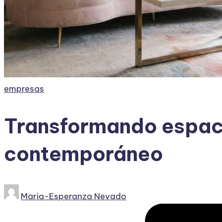
Publicado
empresas
en
Transformando espacio
contemporáneo
Publicado
Maria-Esperanza Nevado
por