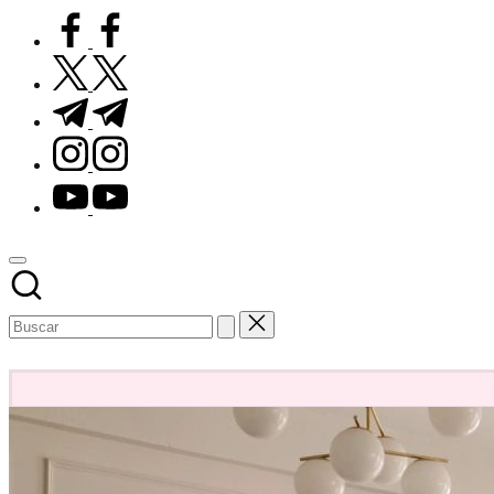
facebook.com
twitter.com
t.me
instagram.com
youtube.com
Subscribe