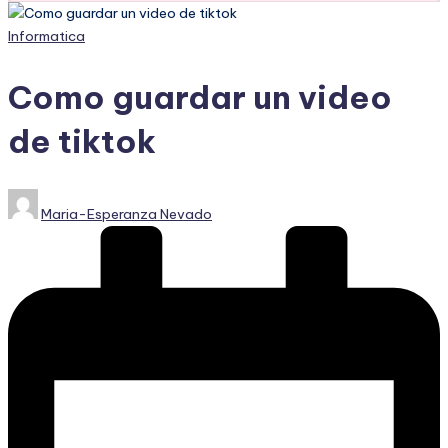
Publicado
Informatica
en
Como guardar un video
de tiktok
Publicado
Maria-Esperanza Nevado
por