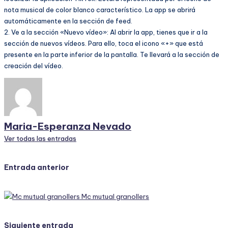
nota musical de color blanco característico. La app se abrirá
automáticamente en la sección de feed.
2. Ve a la sección «Nuevo vídeo»: Al abrir la app, tienes que ir a la
sección de nuevos vídeos. Para ello, toca el icono «+» que está
presente en la parte inferior de la pantalla. Te llevará a la sección de
creación del vídeo.
Maria-Esperanza Nevado
Ver todas las entradas
Navegación
Entrada anterior
de
Mc mutual granollers
entradas
Siguiente entrada