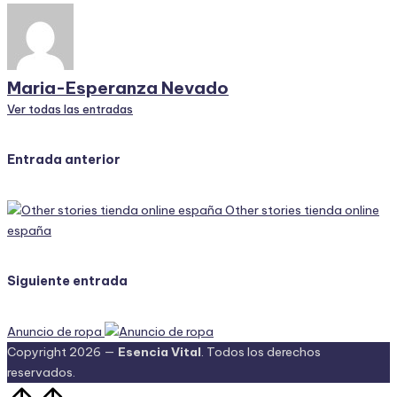
Maria-Esperanza Nevado
Ver todas las entradas
Navegación
Entrada anterior
de
Other stories tienda online
entradas
españa
Siguiente entrada
Anuncio de ropa
Copyright 2026 —
Esencia Vital
. Todos los derechos
reservados.
Volver