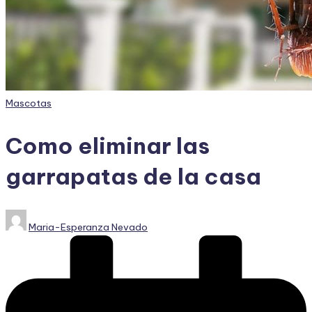
Publicado
Mascotas
en
Como eliminar las
garrapatas de la casa
Publicado
Maria-Esperanza Nevado
por