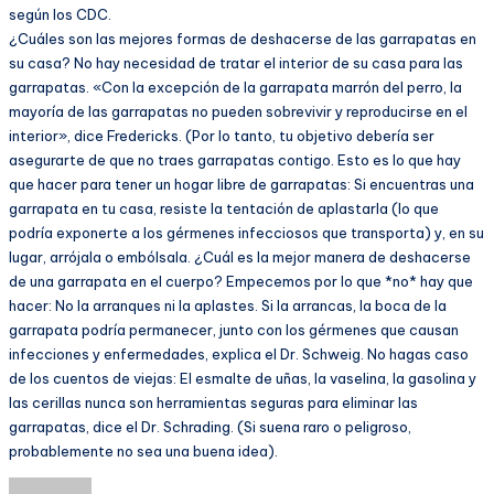
según los CDC.
¿Cuáles son las mejores formas de deshacerse de las garrapatas en
su casa? No hay necesidad de tratar el interior de su casa para las
garrapatas. «Con la excepción de la garrapata marrón del perro, la
mayoría de las garrapatas no pueden sobrevivir y reproducirse en el
interior», dice Fredericks. (Por lo tanto, tu objetivo debería ser
asegurarte de que no traes garrapatas contigo. Esto es lo que hay
que hacer para tener un hogar libre de garrapatas: Si encuentras una
garrapata en tu casa, resiste la tentación de aplastarla (lo que
podría exponerte a los gérmenes infecciosos que transporta) y, en su
lugar, arrójala o embólsala. ¿Cuál es la mejor manera de deshacerse
de una garrapata en el cuerpo? Empecemos por lo que *no* hay que
hacer: No la arranques ni la aplastes. Si la arrancas, la boca de la
garrapata podría permanecer, junto con los gérmenes que causan
infecciones y enfermedades, explica el Dr. Schweig. No hagas caso
de los cuentos de viejas: El esmalte de uñas, la vaselina, la gasolina y
las cerillas nunca son herramientas seguras para eliminar las
garrapatas, dice el Dr. Schrading. (Si suena raro o peligroso,
probablemente no sea una buena idea).