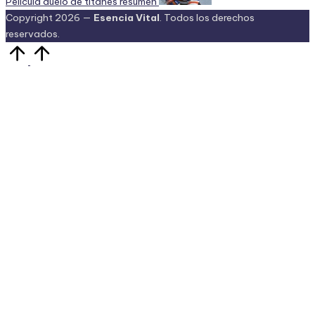
Pelicula duelo de titanes resumen
Copyright 2026 —
Esencia Vital
. Todos los derechos
reservados.
Volver
arriba