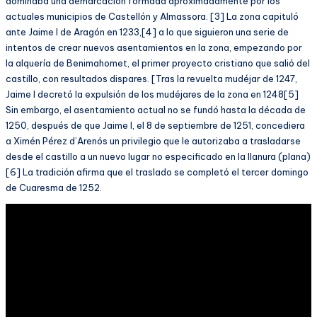
dominaba una demarcación formada aproximadamente por los
actuales municipios de Castellón y Almassora. [3] La zona capituló
ante Jaime I de Aragón en 1233,[4] a lo que siguieron una serie de
intentos de crear nuevos asentamientos en la zona, empezando por
la alquería de Benimahomet, el primer proyecto cristiano que salió del
castillo, con resultados dispares. [Tras la revuelta mudéjar de 1247,
Jaime I decretó la expulsión de los mudéjares de la zona en 1248[5]
Sin embargo, el asentamiento actual no se fundó hasta la década de
1250, después de que Jaime I, el 8 de septiembre de 1251, concediera
a Ximén Pérez d’Arenós un privilegio que le autorizaba a trasladarse
desde el castillo a un nuevo lugar no especificado en la llanura (plana)
[6] La tradición afirma que el traslado se completó el tercer domingo
de Cuaresma de 1252.