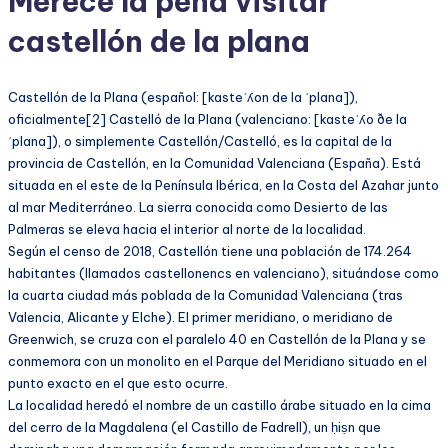
Merece la pena visitar
castellón de la plana
Castellón de la Plana (español: [kasteˈʎon de la ˈplana]),
oficialmente[2] Castelló de la Plana (valenciano: [kasteˈʎo ðe la
ˈplana]), o simplemente Castellón/Castelló, es la capital de la
provincia de Castellón, en la Comunidad Valenciana (España). Está
situada en el este de la Península Ibérica, en la Costa del Azahar junto
al mar Mediterráneo. La sierra conocida como Desierto de las
Palmeras se eleva hacia el interior al norte de la localidad.
Según el censo de 2018, Castellón tiene una población de 174.264
habitantes (llamados castellonencs en valenciano), situándose como
la cuarta ciudad más poblada de la Comunidad Valenciana (tras
Valencia, Alicante y Elche). El primer meridiano, o meridiano de
Greenwich, se cruza con el paralelo 40 en Castellón de la Plana y se
conmemora con un monolito en el Parque del Meridiano situado en el
punto exacto en el que esto ocurre.
La localidad heredó el nombre de un castillo árabe situado en la cima
del cerro de la Magdalena (el Castillo de Fadrell), un ḥiṣn que