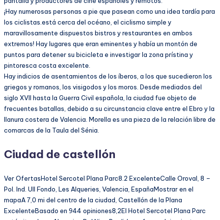
pantalla y productores de cine españoles y remotos.
¡Hay numerosas personas a pie que pasean como una idea tardía para
los ciclistas.está cerca del océano, el ciclismo simple y
maravillosamente dispuestos bistros y restaurantes en ambos
extremos! Hay lugares que eran eminentes y había un montón de
puntos para detener su bicicleta e investigar la zona prístina y
pintoresca costa excelente.
Hay indicios de asentamientos de los íberos, a los que sucedieron los
griegos y romanos, los visigodos y los moros. Desde mediados del
siglo XVII hasta la Guerra Civil española, la ciudad fue objeto de
frecuentes batallas, debido a su circunstancia clave entre el Ebro y la
llanura costera de Valencia. Morella es una pieza de la relación libre de
comarcas de la Taula del Sénia.
Ciudad de castellón
Ver OfertasHotel Sercotel Plana Parc8.2 ExcelenteCalle Oroval, 8 –
Pol. Ind. Ull Fondo, Les Alqueries, Valencia, EspañaMostrar en el
mapaA 7,0 mi del centro de la ciudad, Castellón de la Plana
ExcelenteBasado en 944 opiniones8,2El Hotel Sercotel Plana Parc