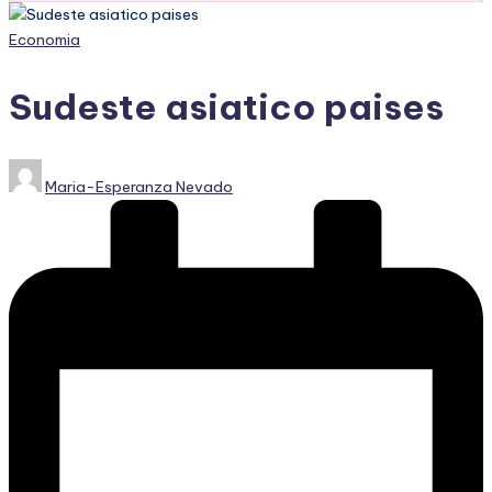
Publicado
Economia
en
Sudeste asiatico paises
Publicado
Maria-Esperanza Nevado
por