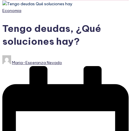
Publicado
Economia
en
Tengo deudas, ¿Qué
soluciones hay?
Publicado
Maria-Esperanza Nevado
por