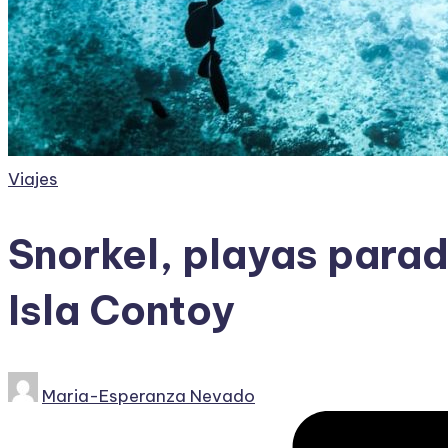
Publicado
Viajes
en
Snorkel, playas paradi
Isla Contoy
Publicado
Maria-Esperanza Nevado
por