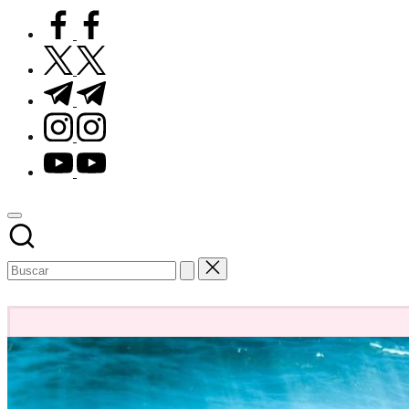
facebook.com
twitter.com
t.me
instagram.com
youtube.com
Subscribe