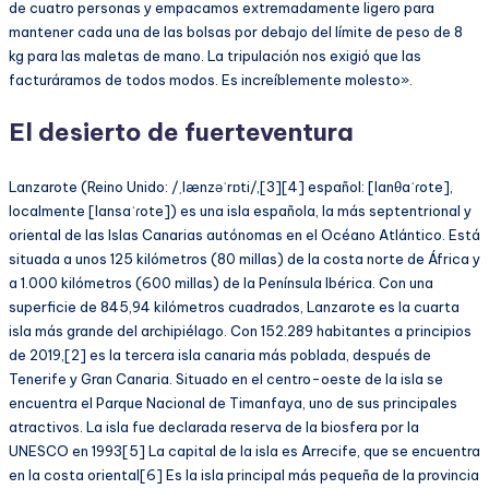
de cuatro personas y empacamos extremadamente ligero para
mantener cada una de las bolsas por debajo del límite de peso de 8
kg para las maletas de mano. La tripulación nos exigió que las
facturáramos de todos modos. Es increíblemente molesto».
El desierto de fuerteventura
Lanzarote (Reino Unido: /ˌlænzəˈrɒti/,[3][4] español: [lanθaˈɾote],
localmente [lansaˈɾote]) es una isla española, la más septentrional y
oriental de las Islas Canarias autónomas en el Océano Atlántico. Está
situada a unos 125 kilómetros (80 millas) de la costa norte de África y
a 1.000 kilómetros (600 millas) de la Península Ibérica. Con una
superficie de 845,94 kilómetros cuadrados, Lanzarote es la cuarta
isla más grande del archipiélago. Con 152.289 habitantes a principios
de 2019,[2] es la tercera isla canaria más poblada, después de
Tenerife y Gran Canaria. Situado en el centro-oeste de la isla se
encuentra el Parque Nacional de Timanfaya, uno de sus principales
atractivos. La isla fue declarada reserva de la biosfera por la
UNESCO en 1993[5] La capital de la isla es Arrecife, que se encuentra
en la costa oriental[6] Es la isla principal más pequeña de la provincia