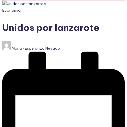
Publicado
Economia
en
Unidos por lanzarote
Publicado
Maria-Esperanza Nevado
por