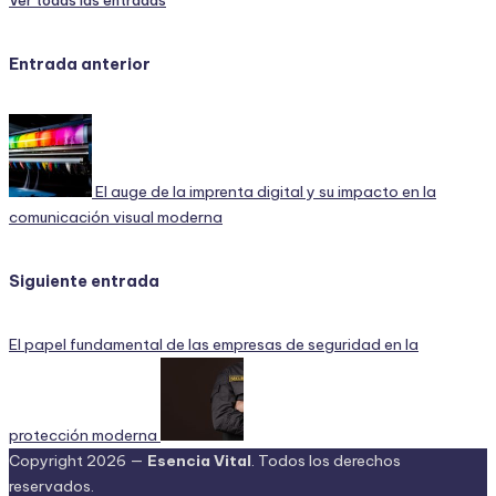
Ver todas las entradas
Navegación
Entrada anterior
de
entradas
El auge de la imprenta digital y su impacto en la
comunicación visual moderna
Siguiente entrada
El papel fundamental de las empresas de seguridad en la
protección moderna
Copyright 2026 —
Esencia Vital
. Todos los derechos
reservados.