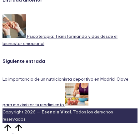
Navegación
Entrada anterior
de
entradas
Psicoterapia: Transformando vidas desde el
bienestar emocional
Siguiente entrada
La importancia de un nutricionista deportivo en Madrid: Clave
para maximizar tu rendimiento
Copyright 2026 —
Esencia Vital
. Todos los derechos
reservados.
Volver
arriba