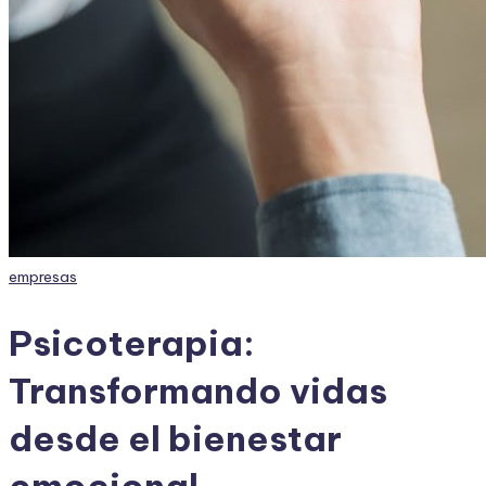
Publicado
empresas
en
Psicoterapia:
Transformando vidas
desde el bienestar
emocional