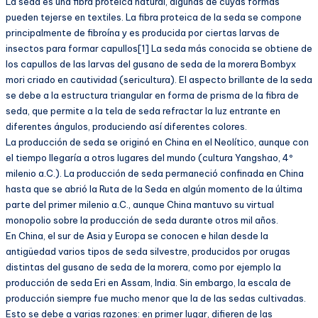
La seda es una fibra proteica natural, algunas de cuyas formas
pueden tejerse en textiles. La fibra proteica de la seda se compone
principalmente de fibroína y es producida por ciertas larvas de
insectos para formar capullos[1] La seda más conocida se obtiene de
los capullos de las larvas del gusano de seda de la morera Bombyx
mori criado en cautividad (sericultura). El aspecto brillante de la seda
se debe a la estructura triangular en forma de prisma de la fibra de
seda, que permite a la tela de seda refractar la luz entrante en
diferentes ángulos, produciendo así diferentes colores.
La producción de seda se originó en China en el Neolítico, aunque con
el tiempo llegaría a otros lugares del mundo (cultura Yangshao, 4º
milenio a.C.). La producción de seda permaneció confinada en China
hasta que se abrió la Ruta de la Seda en algún momento de la última
parte del primer milenio a.C., aunque China mantuvo su virtual
monopolio sobre la producción de seda durante otros mil años.
En China, el sur de Asia y Europa se conocen e hilan desde la
antigüedad varios tipos de seda silvestre, producidos por orugas
distintas del gusano de seda de la morera, como por ejemplo la
producción de seda Eri en Assam, India. Sin embargo, la escala de
producción siempre fue mucho menor que la de las sedas cultivadas.
Esto se debe a varias razones: en primer lugar, difieren de las