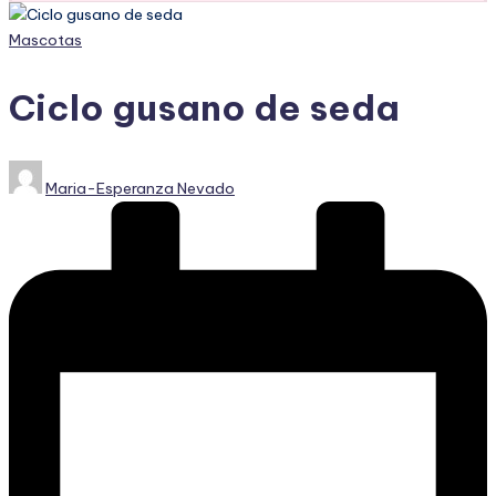
Publicado
Mascotas
en
Ciclo gusano de seda
Publicado
Maria-Esperanza Nevado
por