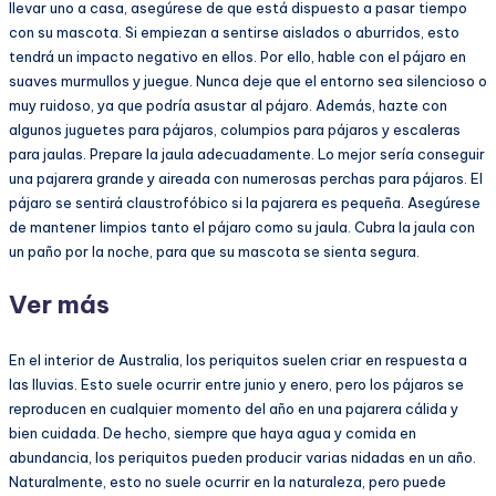
llevar uno a casa, asegúrese de que está dispuesto a pasar tiempo
con su mascota. Si empiezan a sentirse aislados o aburridos, esto
tendrá un impacto negativo en ellos. Por ello, hable con el pájaro en
suaves murmullos y juegue. Nunca deje que el entorno sea silencioso o
muy ruidoso, ya que podría asustar al pájaro. Además, hazte con
algunos juguetes para pájaros, columpios para pájaros y escaleras
para jaulas. Prepare la jaula adecuadamente. Lo mejor sería conseguir
una pajarera grande y aireada con numerosas perchas para pájaros. El
pájaro se sentirá claustrofóbico si la pajarera es pequeña. Asegúrese
de mantener limpios tanto el pájaro como su jaula. Cubra la jaula con
un paño por la noche, para que su mascota se sienta segura.
Ver más
En el interior de Australia, los periquitos suelen criar en respuesta a
las lluvias. Esto suele ocurrir entre junio y enero, pero los pájaros se
reproducen en cualquier momento del año en una pajarera cálida y
bien cuidada. De hecho, siempre que haya agua y comida en
abundancia, los periquitos pueden producir varias nidadas en un año.
Naturalmente, esto no suele ocurrir en la naturaleza, pero puede