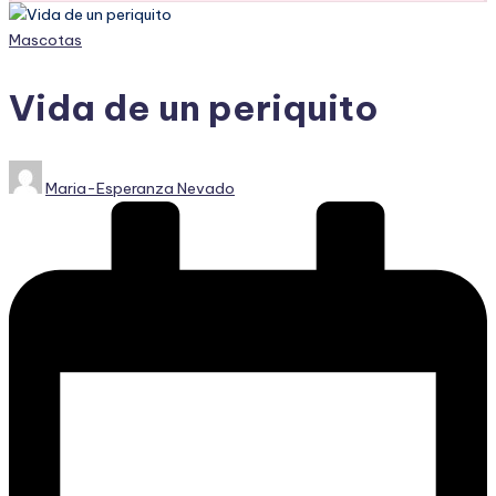
Publicado
Mascotas
en
Vida de un periquito
Publicado
Maria-Esperanza Nevado
por