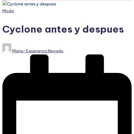
Publicado
Moda
en
Cyclone antes y despues
Publicado
Maria-Esperanza Nevado
por