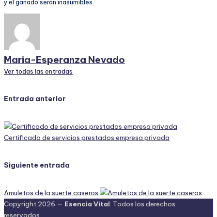
y el ganado serán inasumibles.
Maria-Esperanza Nevado
Ver todas las entradas
Navegación
Entrada anterior
de
entradas
Certificado de servicios prestados empresa privada
Siguiente entrada
Amuletos de la suerte caseros
Copyright 2026 —
Esencia Vital
. Todos los derechos
reservados.