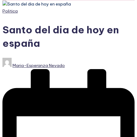
Publicado
Politica
en
Santo del dia de hoy en
españa
Publicado
Maria-Esperanza Nevado
por